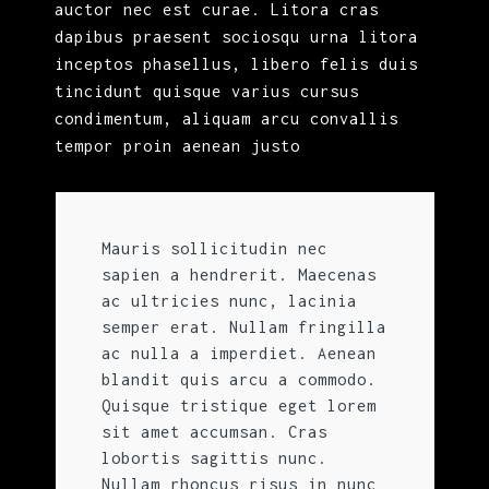
auctor nec est curae. Litora cras
dapibus praesent sociosqu urna litora
inceptos phasellus, libero felis duis
tincidunt quisque varius cursus
condimentum, aliquam arcu convallis
tempor proin aenean justo
Mauris sollicitudin nec
sapien a hendrerit. Maecenas
ac ultricies nunc, lacinia
semper erat. Nullam fringilla
ac nulla a imperdiet. Aenean
blandit quis arcu a commodo.
Quisque tristique eget lorem
sit amet accumsan. Cras
lobortis sagittis nunc.
Nullam rhoncus risus in nunc